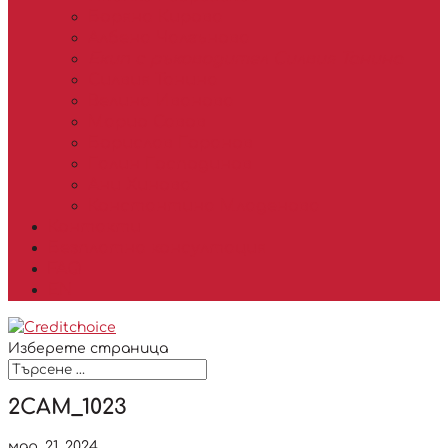
Боряна Кирова
Албена Чалгънова
Екип с ръководител Силвия Танина
Силвия Танина
Велина Иванова
Марио Савов
Борислав Горанов
Галин Господинов
Ани Хинова
Константина Младенова
Контакти
Безплатна консултация
FAQ
EN
Изберете страница
2CAM_1023
мар. 21, 2024