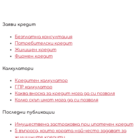
Заяви кредит
Безплатна консултация
Потребителски кредит
Жилищен кредит
Фирмен кредит
Калкулатори
Кредитен калкулатор
ГПР калкулатор
Каква вноска за кредит мога да си позволя
Колко скъп имот мога да си позволя
Последни публикации
Имуществена застраховка при ипотечен кредит
5 въпроса, които хората най-често задават за
жилищните кредити