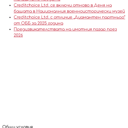
Creditchoice Ltd. се включи отново в Деня на
бащата в Националния военноисторически музей
Creditchoice Ltd. с отличие „Диамантен партньор“
от ОББ за 2025 година
Предизвикателствата на имотния пазар през
2026
Общи условия