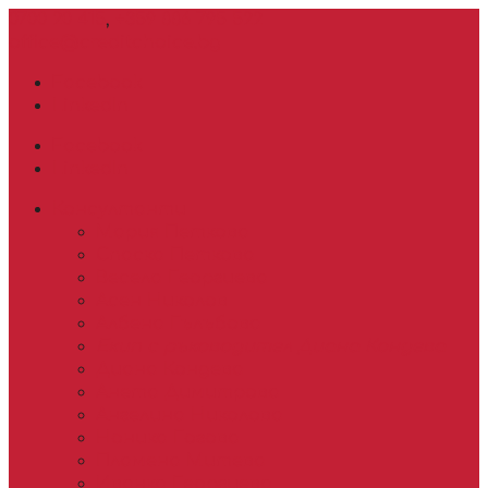
0700 20 415
,
+359 886 795 522
office@creditchoice.bg
Facebook
LinkedIn
Facebook
LinkedIn
Консултанти
Мария Петкова
Спаска Петкова
Весела Георгиева
Асен Николов
Албена Гълъбова
Екип с ръководител Диана Кондева
Диана Кондева
Анета Димитрова
Ангелина Николова
Ноника Гогова
Пламена Митева
Иванка Георгиева