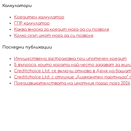
Калкулатори
Кредитен калкулатор
ГПР калкулатор
Каква вноска за кредит мога да си позволя
Колко скъп имот мога да си позволя
Последни публикации
Имуществена застраховка при ипотечен кредит
5 въпроса, които хората най-често задават за ж
Creditchoice Ltd. се включи отново в Деня на бащ
Creditchoice Ltd. с отличие „Диамантен партньор“ 
Предизвикателствата на имотния пазар през 2026