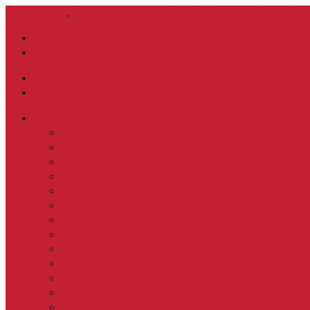
0700 20 415
,
+359 886 795 522
office@creditchoice.bg
Facebook
LinkedIn
Facebook
LinkedIn
Консултанти
Мария Петкова
Спаска Петкова
Весела Георгиева
Асен Николов
Албена Гълъбова
Екип с ръководител Диана Кондева
Диана Кондева
Анета Димитрова
Ангелина Николова
Ноника Гогова
Пламена Митева
Иванка Георгиева
Боряна Кирова