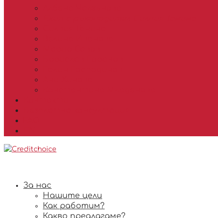
Албена Чалгънова
Екип с ръководител Силвия Танина
Силвия Танина
Велина Иванова
Марио Савов
Борислав Горанов
Галин Господинов
Ани Хинова
Константина Младенова
Контакти
Безплатна консултация
FAQ
EN
За нас
Нашите цели
Как работим?
Какво предлагаме?