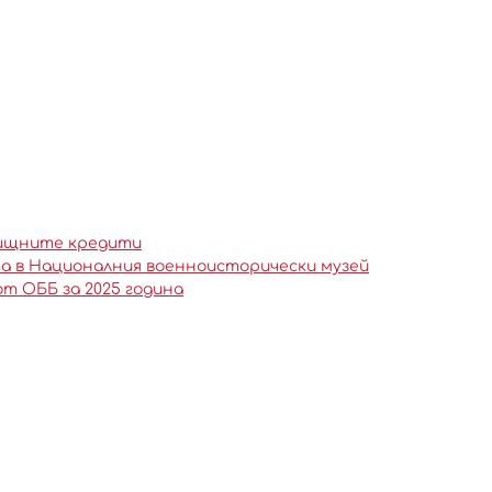
илищните кредити
ата в Националния военноисторически музей
от ОББ за 2025 година