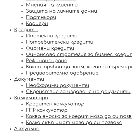
Мнения на клиенти
Защита на личните данни
Партньори
Кариери
Кредити
Ипотечни кредити
Потребителски кредити
Фирмени кредити
Финансова стратегия за бизнес креди
Рефинансиране
Какво трябва да знам, когато търся к
Предварително одобрение
Документи
Необходими документи
Съдействие за издаване на документи
Калкулатори
Кредитен калкулатор
ГПР калкулатор
Каква вноска за кредит мога да си позв
Колко скъп имот мога да си позволя
Актуално